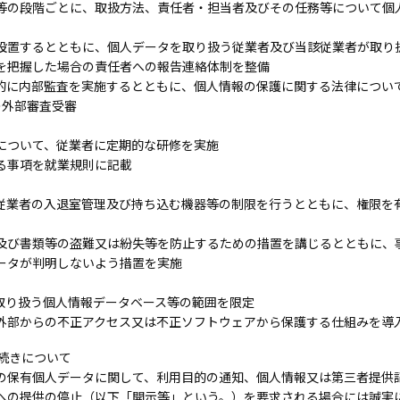
等の段階ごとに、取扱方法、責任者・担当者及びその任務等について個
設置するとともに、個人データを取り扱う従業者及び当該従業者が取り
を把握した場合の責任者への報告連絡体制を整備
的に内部監査を実施するとともに、個人情報の保護に関する法律につい
の外部審査受審
について、従業者に定期的な研修を実施
る事項を就業規則に記載
従業者の入退室管理及び持ち込む機器等の制限を行うとともに、権限を
及び書類等の盗難又は紛失等を防止するための措置を講じるとともに、
ータが判明しないよう措置を実施
取り扱う個人情報データベース等の範囲を限定
外部からの不正アクセス又は不正ソフトウェアから保護する仕組みを導
続きについて
の保有個人データに関して、利用目的の通知、個人情報又は第三者提供
への提供の停止（以下「開示等」という。）を要求される場合には誠実