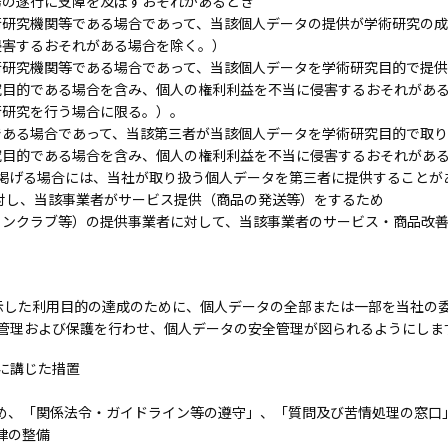
務の遂行に支障を及ぼすおそれがあるとき
術研究機関等である場合であって、当該個人データの提供が学術研究の
侵害するおそれがある場合を除く。）
術研究機関等である場合であって、当該個人データを学術研究目的で提
究目的である場合を含み、個人の権利利益を不当に侵害するおそれがあ
術研究を行う場合に限る。）。
である場合であって、当該第三者が当該個人データを学術研究目的で取
究目的である場合を含み、個人の権利利益を不当に侵害するおそれがあ
に掲げる場合には、当社が取り扱う個人データを第三者に提供することが
対し、当該事業者がサービス提供（商品の発送等）をするため
ァンクラブ等）の提供事業者に対して、当該事業者のサービス・商品改
示した利用目的の達成のために、個人データの全部または一部を当社の
管理および保護を行わせ、個人データの安全管理が図られるようにしま
に講じた措置
め、「関係法令・ガイドライン等の遵守」、「質問及び苦情処理の窓口
律の整備