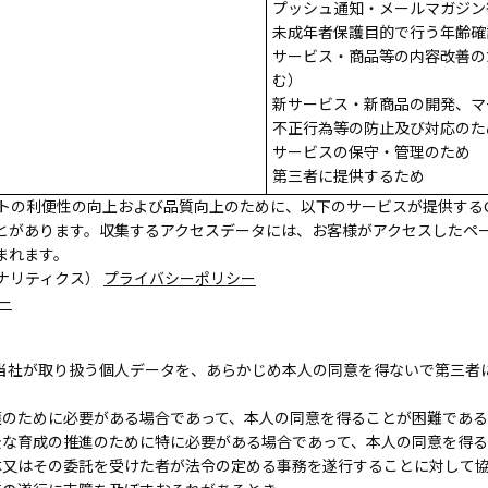
プッシュ通知・メールマガジン
未成年者保護目的で行う年齢確
サービス・商品等の内容改善の
む）
新サービス・新商品の開発、マ
不正行為等の防止及び対応のた
サービスの保守・管理のため
第三者に提供するため
トの利便性の向上および品質向上のために、以下のサービスが提供するCo
とがあります。収集するアクセスデータには、お客様がアクセスしたペー
まれます。
アナリティクス）
プライバシーポリシー
ー
当社が取り扱う個人データを、あらかじめ本人の同意を得ないで第三者
護のために必要がある場合であって、本人の同意を得ることが困難であ
全な育成の推進のために特に必要がある場合であって、本人の同意を得
体又はその委託を受けた者が法令の定める事務を遂行することに対して