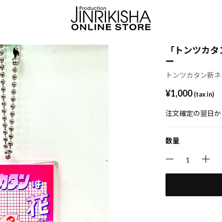
「トンツカタ
ー
トンツカタン新ネ
¥1,000
(tax in)
注文確定の翌日か
数量